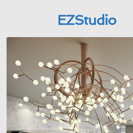
EZStudio