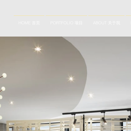
HOME 首页
PORTFOLIO 项目
ABOUT 关于我